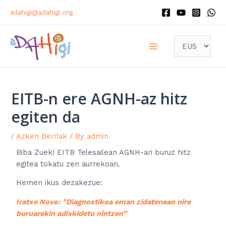
adahigi@adahigi.org
EITB-n ere AGNH-az hitz
egiten da
/
Azken Berriak
/ By
admin
Biba Zuek! EITB Telesailean AGNH-ari buruz hitz
egitea tokatu zen aurrekoan.
Hemen ikus dezakezue:
Iratxe Novo: ”Diagnostikoa eman zidatenean nire
buruarekin adiskidetu nintzen”