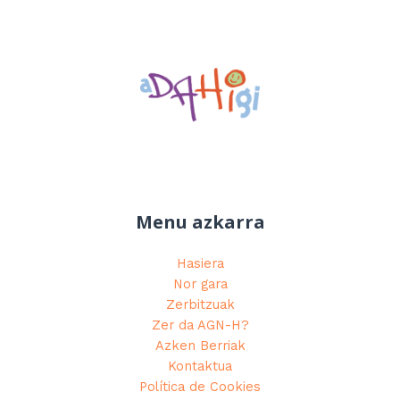
Menu azkarra
Hasiera
Nor gara
Zerbitzuak
Zer da AGN-H?
Azken Berriak
Kontaktua
Política de Cookies