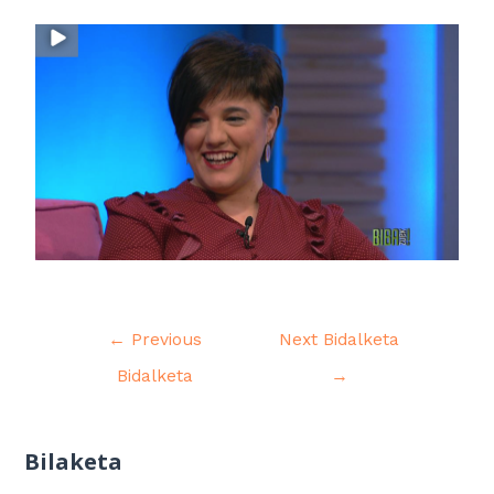
←
Previous
Next Bidalketa
Bidalketa
→
Bilaketa