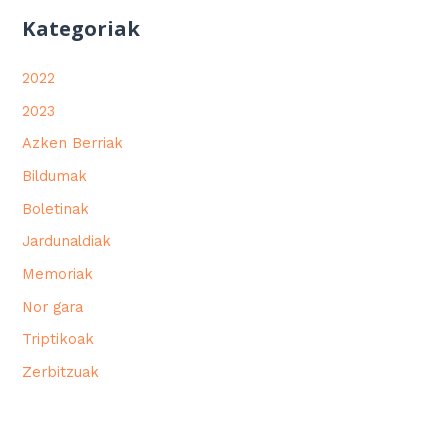
Kategoriak
2022
2023
Azken Berriak
Bildumak
Boletinak
Jardunaldiak
Memoriak
Nor gara
Triptikoak
Zerbitzuak