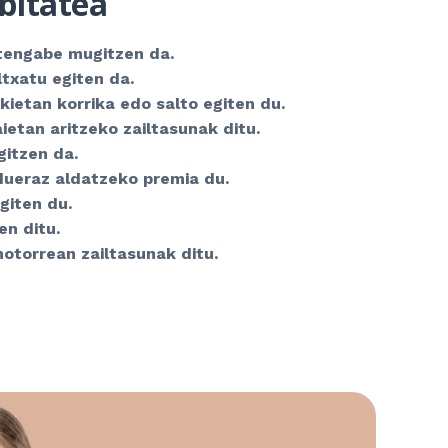
bitatea
tengabe mugitzen da.
ltxatu egiten da.
ietan korrika edo salto egiten du.
ietan aritzeko zailtasunak ditu.
itzen da.
dueraz aldatzeko premia du.
egiten du.
en ditu.
otorrean zailtasunak ditu.