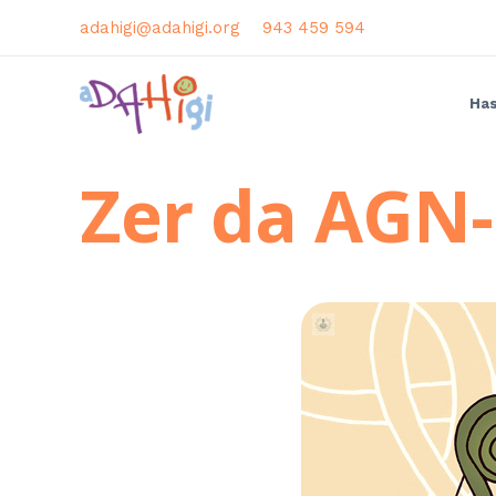
adahigi@adahigi.org
943 459 594
Has
Zer da AGN