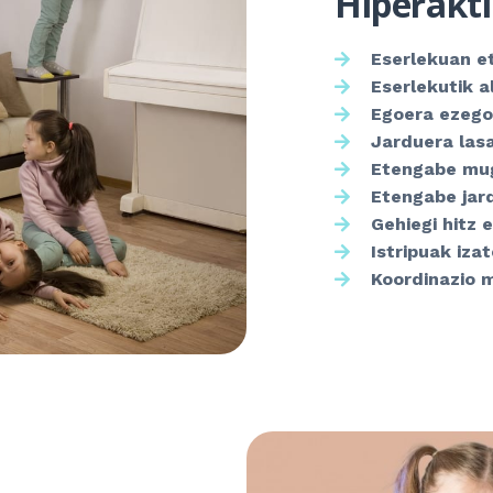
Hiperakti
Eserlekuan e
Eserlekutik a
Egoera ezegok
Jarduera lasa
Etengabe mug
Etengabe jar
Gehiegi hitz 
Istripuak izat
Koordinazio m