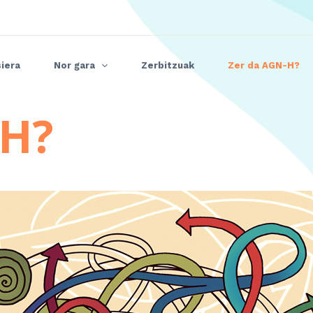
iera
Nor gara
Zerbitzuak
Zer da AGN-H?
-H?