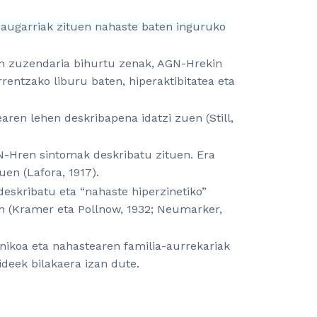
augarriak zituen nahaste baten inguruko
en zuzendaria bihurtu zenak, AGN-Hrekin
entzako liburu baten, hiperaktibitatea eta
aren lehen deskribapena idatzi zuen (Still,
N-Hren sintomak deskribatu zituen. Era
en (Lafora, 1917).
skribatu eta “nahaste hiperzinetiko”
 (Kramer eta Pollnow, 1932; Neumarker,
nikoa eta nahastearen familia-aurrekariak
ideek bilakaera izan dute.