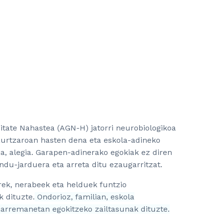
itate Nahastea (AGN-H) jatorri neurobiologikoa
aurtzaroan hasten dena eta eskola-adineko
a, alegia. Garapen-adinerako egokiak ez diren
ndu-jarduera eta arreta ditu ezaugarritzat.
ek, nerabeek eta helduek funtzio
k dituzte.
Ondorioz, familian, eskola
arremanetan egokitzeko zailtasunak dituzte.