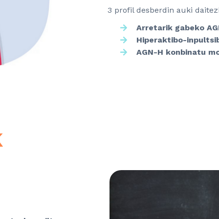
3 profil desberdin auki daitez
Arretarik gabeko A
Hiperaktibo-inpults
AGN-H konbinatu m
k