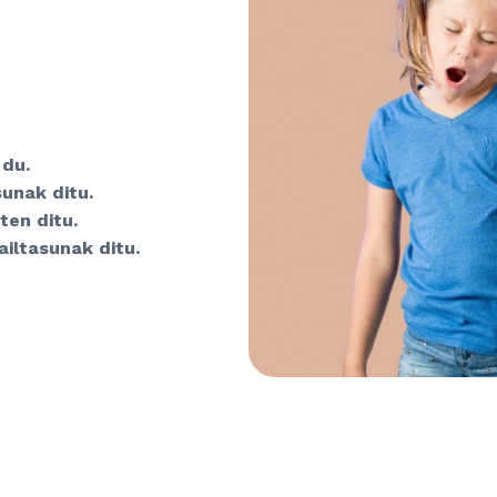
 du.
unak ditu.
ten ditu.
iltasunak ditu.