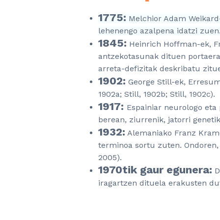
1775:
Melchior Adam Weikard-
lehenengo azalpena idatzi zuen
1845:
Heinrich Hoffman-ek, Fr
antzekotasunak dituen portaera
arreta-defizitak deskribatu zitu
1902:
George Still-ek, Erresum
1902a; Still, 1902b; Still, 1902c).
1917:
Espainiar neurologo eta
berean, ziurrenik, jatorri gene
1932:
Alemaniako Franz Kramer
terminoa sortu zuten. Ondoren
2005).
1970tik gaur egunera:
D
iragartzen dituela erakusten d