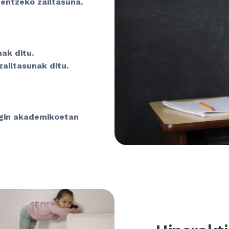
entzeko zailtasuna.
ak ditu.
ailtasunak ditu.
egin akademikoetan