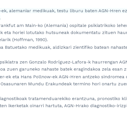
ek, alemaniar medikuak, testu liburu baten AGN-Hren ez
.
ankfut am Main-ko (Alemania) ospitale psikiatrikoko leh
k eta horiei lotutako hutsuneak dokumentatu zituen haurr
elarik (Hoffman, 1990).
a Batuetako medikuak, aldizkari zientifiko batean nahaste
 psikiatra zen Gonzalo Rodríguez-Lafora-k haurrengan AG
tikoa zuen garuneko nahaste batek eragindakoa zela esan zu
-ek eta Hans Pollnow-ek AGN-Hren antzeko sindromea de
, Osasunaren Mundu Erakundeak termino hori onartu zuen
iagnostikoak tratamenduarekiko erantzuna, pronostiko kli
uten
ikerketak
oinarri hartuta, AGN-Hrako diagnostiko-irizp