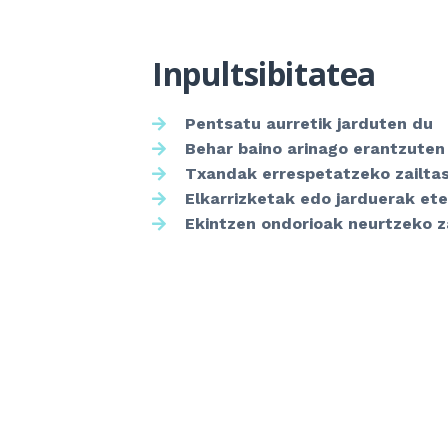
Inpultsibitatea
Pentsatu aurretik jarduten du
Behar baino arinago erantzuten
Txandak errespetatzeko zailtas
Elkarrizketak edo jarduerak ete
Ekintzen ondorioak neurtzeko za