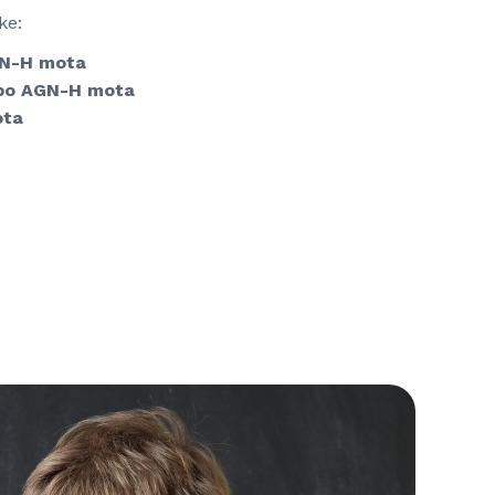
ke:
GN-H mota
ibo AGN-H mota
ota