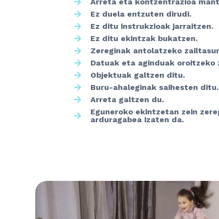
Arreta eta kontzentrazioa mant
Ez duela entzuten dirudi.
Ez ditu instrukzioak jarraitzen.
Ez ditu ekintzak bukatzen.
Zereginak antolatzeko zailtasun
Datuak eta aginduak oroitzeko z
Objektuak galtzen ditu.
Buru-ahaleginak saihesten ditu.
Arreta galtzen du.
Eguneroko ekintzetan zein zer
arduragabea izaten da.