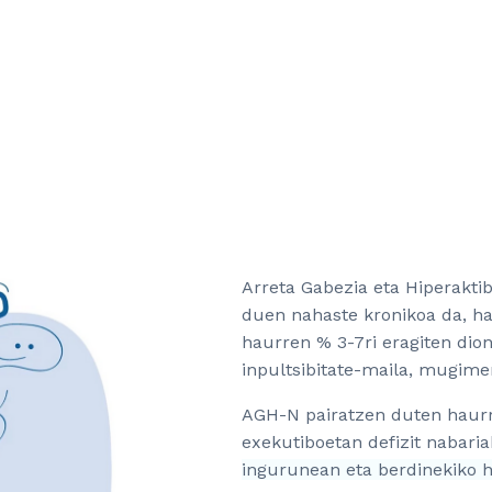
Arreta Gabezia eta Hiperaktib
duen nahaste kronikoa da, h
haurren % 3-7ri eragiten dion
inpultsibitate-maila, mugime
AGH-N pairatzen duten haurr
exekutiboetan defizit nabaria
ingurunean eta berdinekiko h