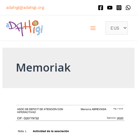
adahigi@adahigi.org
Memoriak