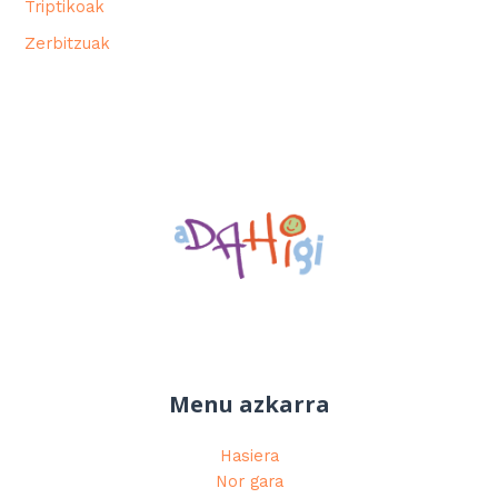
Triptikoak
Zerbitzuak
Menu azkarra
Hasiera
Nor gara