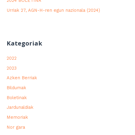
2024 BOLETINA
Urriak 27, AGN-H-ren egun nazionala (2024)
Kategoriak
2022
2023
Azken Berriak
Bildumak
Boletinak
Jardunaldiak
Memoriak
Nor gara