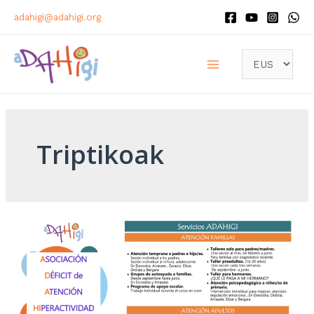
adahigi@adahigi.org
Triptikoak