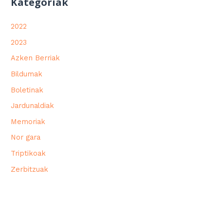
Kategoriak
2022
2023
Azken Berriak
Bildumak
Boletinak
Jardunaldiak
Memoriak
Nor gara
Triptikoak
Zerbitzuak