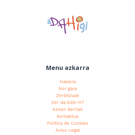
Menu azkarra
Hasiera
Nor gara
Zerbitzuak
Zer da AGN-H?
Azken Berriak
Kontaktua
Política de Cookies
Aviso Legal