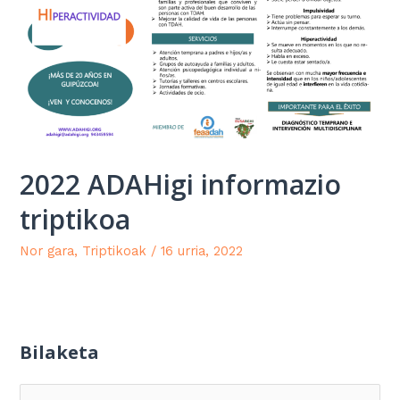
2022 ADAHigi informazio
triptikoa
Nor gara
,
Triptikoak
/
16 urria, 2022
Bilaketa