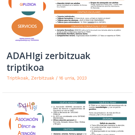
ADAHIgi zerbitzuak
triptikoa
Triptikoak
,
Zerbitzuak
/
16 urria, 2023