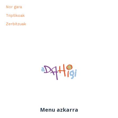
Nor gara
Triptikoak
Zerbitzuak
Menu azkarra