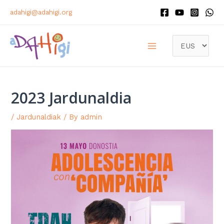
adahigi@adahigi.org
2023 Jardunaldia
/
Jardunaldiak
/ By
admin