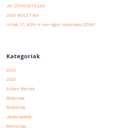
JAI ZORIONTSUAK
2024 BOLETINA
Urriak 27, AGN-H-ren egun nazionala (2024)
Kategoriak
2022
2023
Azken Berriak
Bildumak
Boletinak
Jardunaldiak
Memoriak