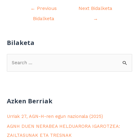
←
Previous
Next Bidalketa
Bidalketa
→
Bilaketa
Azken Berriak
Urriak 27, AGN-H-ren egun nazionala (2025)
AGNH DUEN NERABEA HELDUARORA IGAROTZEA:
ZAILTASUNAK ETA TRESNAK