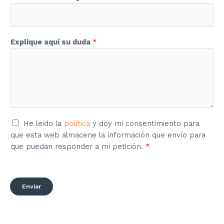
Explique aquí su duda
*
A
He leido la
política
y doy mi consentimiento para
c
que esta web almacene la información que envío para
u
que puedan responder a mi petición.
*
e
r
d
Enviar
o
R
G