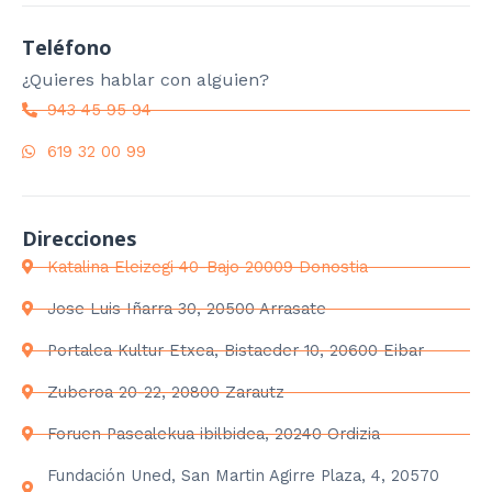
Teléfono
¿Quieres hablar con alguien?
943 45 95 94
619 32 00 99
Direcciones
Katalina Eleizegi 40-Bajo 20009 Donostia
Jose Luis Iñarra 30, 20500 Arrasate
Portalea Kultur Etxea, Bistaeder 10, 20600 Eibar
Zuberoa 20-22, 20800 Zarautz
Foruen Pasealekua ibilbidea, 20240 Ordizia
Fundación Uned, San Martin Agirre Plaza, 4, 20570